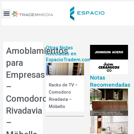
Ir
al
contenido
Otras Notas
Amoblamientos
Asociadas en
EspacioTradem.com
para
Empresas
Notas
Recomendadas
–
Racks de TV –
Comodoro
Comodoro
Rivadavia –
Möbello
Rivadavia
–