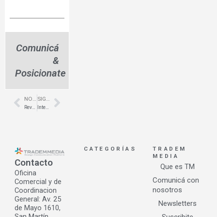
Comunicá
&
Posicionate
NOTA ANTERIOR
SIGUIENTE NOTA
Prev
Next
Revestimientos en Dekton – Fehgra – Eurostone
Interiorismo en Microcentro – Edificio del Plata – Lanzamiento CASA FOA
CATEGORÍAS
TRADEM
MEDIA
Contacto
Que es TM
Oficina
Comunicá con
Comercial y de
nosotros
Coordinacion
General: Av. 25
Newsletters
de Mayo 1610,
San Martín.