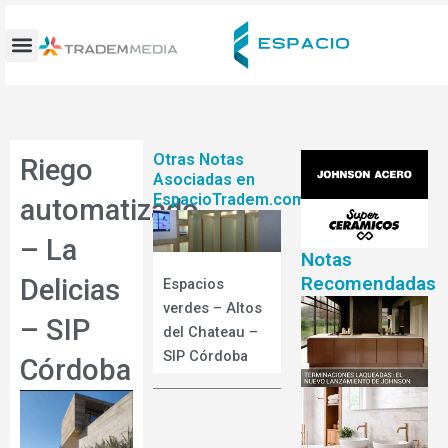
Ir
al
contenido
Otras Notas
Riego
Asociadas en
EspacioTradem.com
automatizado
– La
Notas
Recomendadas
Delicias
Espacios
verdes – Altos
– SIP
del Chateau –
SIP Córdoba
Córdoba