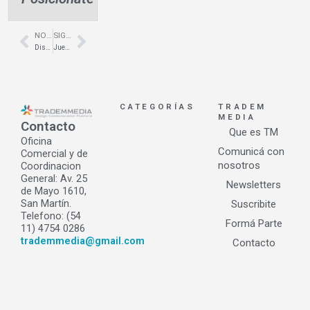
NOTA ANTERIOR
SIGUIENTE NOTA
Prev
Next
Diseño de locales gastronómicos- Bar Cínico- Recoleta- Interiores Maluk
Juegos de jardín de aluminio- Lobos- Verde Jardín Muebles
CATEGORÍAS
TRADEM
MEDIA
Contacto
Que es TM
Oficina
Comunicá con
Comercial y de
nosotros
Coordinacion
General: Av. 25
Newsletters
de Mayo 1610,
San Martín.
Suscribite
Telefono: (54
Formá Parte
11) 4754 0286
trademmedia@gmail.com
Contacto